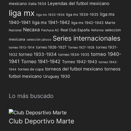
Leyendas del futbol mexicano
mexicano
italia 1934
liga mx
liga mx
liga mx 1934-1935
liga mx 1933-1934
1940-1941
liga mx 1941-1942
liga mx 1942-1943
Marte
Necaxa
Real Club España
seleccion
Nacional
Pachuca AC
Reforma
Series internacionales
mexicana
selección jalisco
torneo 1926-1927
torneo 1931-
torneo 1913-1914
Torneo 1927-1928
torneo 1940-
torneo 1933-1934
1932
torneo 1934-1935
1941
Torneo 1941-1942
Torneo 1942-1943
torneo 1943-
torneos del futbol mexicano
torneos
torneo de copa
1944
futbol mexicano
Uruguay 1930
Lo más buscado
Club Deportivo Marte