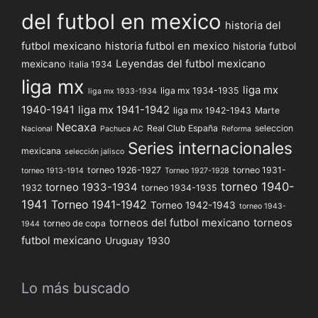
del futbol en mexico
historia del
futbol mexicano
historia futbol en mexico
historia futbol
Leyendas del futbol mexicano
mexicano
italia 1934
liga mx
liga mx
liga mx 1934-1935
liga mx 1933-1934
1940-1941
liga mx 1941-1942
liga mx 1942-1943
Marte
Necaxa
Real Club España
seleccion
Nacional
Pachuca AC
Reforma
Series internacionales
mexicana
selección jalisco
torneo 1926-1927
torneo 1931-
torneo 1913-1914
Torneo 1927-1928
torneo 1940-
torneo 1933-1934
1932
torneo 1934-1935
1941
Torneo 1941-1942
Torneo 1942-1943
torneo 1943-
torneos del futbol mexicano
torneos
torneo de copa
1944
futbol mexicano
Uruguay 1930
Lo más buscado