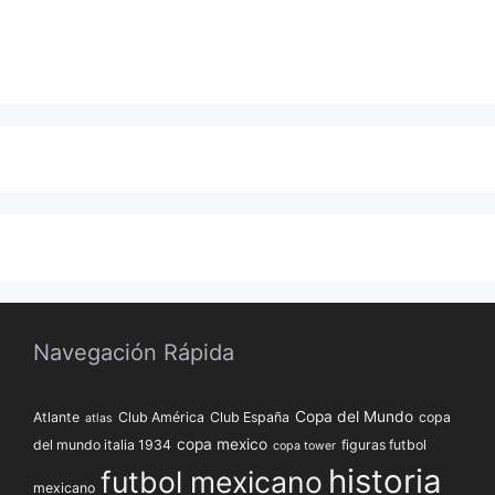
Navegación Rápida
Copa del Mundo
Atlante
Club América
Club España
copa
atlas
copa mexico
del mundo italia 1934
figuras futbol
copa tower
historia
futbol mexicano
mexicano